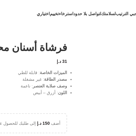
بي الترتيب
لسلامتك
لتواصل بلا حدود
استرخاء
تخييم
اختياري
فرشاة أسنان مح
31
د.إ
الميزات الخاصة
: قابلة للطي
مصدر الطاقة
: غير مشغلة
وصف صلابة العنصر
: ناعمة
اللون
: أزرق – أبيض
أضف
150
د.إ
إلى طلبك للحصول ع