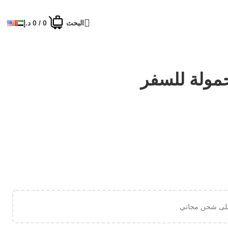
البحث
0
/
0
د.إ
مولة للسفر
لى شحن مجاني